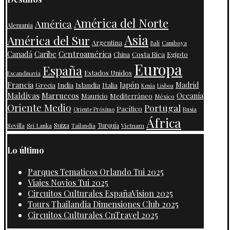
América del Norte
América
Alemania
Asia
América del Sur
Argentina
Camboya
Bali
Centroamérica
Canadá
Caribe
Costa Rica
Egipto
China
Europa
España
Estados Unidos
Escandinavia
Francia
Japón
India
Islandia
Madrid
Grecia
Italia
Kenia
Lisboa
Maldivas
Marruecos
Oceanía
Mauricio
Mediterráneo
México
Oriente Medio
Portugal
Pacífico
Oriente Próximo
Rusia
África
Suiza
Turquía
Vietnam
Sevilla
Sri Lanka
Tailandia
Lo último
Parques Tematicos Orlando Tui 2025
Viajes Novios Tui 2025
Circuitos Culturales EspañaVision 2025
Tours Thailandia Dimensiones Club 2025
Circuitos Culturales CnTravel 2025