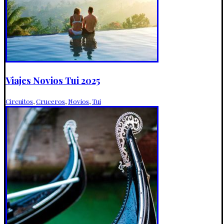
Viajes Novios Tui 2025
Circuitos
,
Cruceros
,
Novios
,
Tui