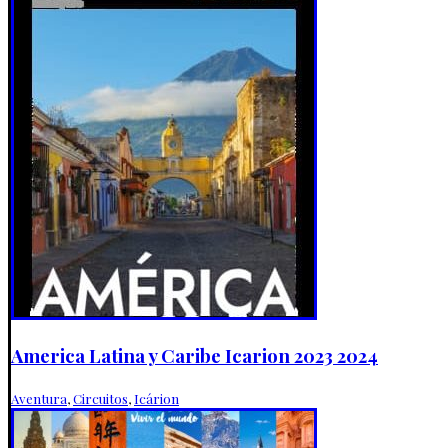
America Latina y Caribe Icarion 2023 2024
Aventura
,
Circuitos
,
Icárion