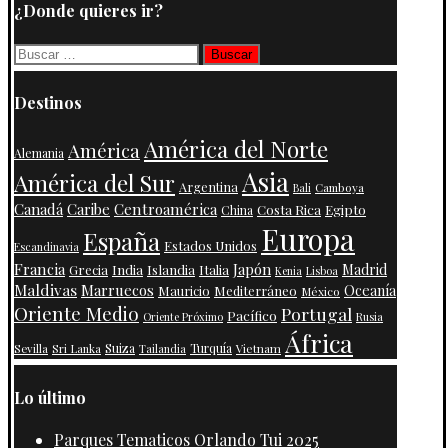
¿Donde quieres ir?
Buscar:
Destinos
América del Norte
América
Alemania
Asia
América del Sur
Argentina
Camboya
Bali
Centroamérica
Canadá
Caribe
Costa Rica
Egipto
China
Europa
España
Estados Unidos
Escandinavia
Francia
Japón
India
Islandia
Madrid
Grecia
Italia
Kenia
Lisboa
Maldivas
Marruecos
Oceanía
Mauricio
Mediterráneo
México
Oriente Medio
Portugal
Pacífico
Oriente Próximo
Rusia
África
Suiza
Turquía
Vietnam
Sevilla
Sri Lanka
Tailandia
Lo último
Parques Tematicos Orlando Tui 2025