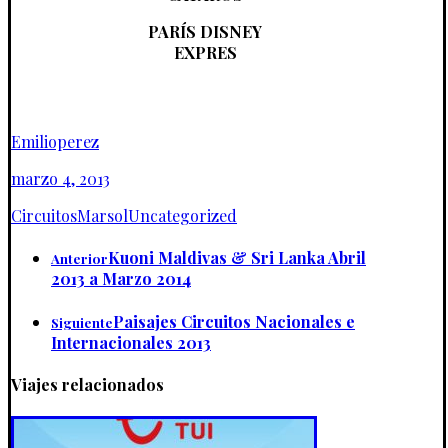
PARÍS DISNEY
EXPRES
Emilioperez
marzo 4, 2013
Circuitos
Marsol
Uncategorized
Kuoni Maldivas & Sri Lanka Abril
Anterior
2013 a Marzo 2014
Paisajes Circuitos Nacionales e
Siguiente
Internacionales 2013
Viajes relacionados