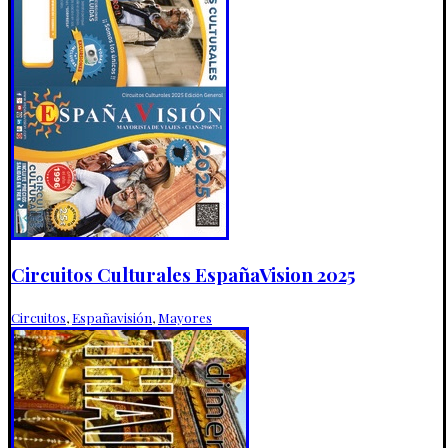
Circuitos Culturales EspañaVision 2025
Circuitos
,
Españavisión
,
Mayores