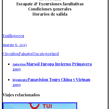
Escapate & Excursiones facultativas
Condiciones generales
Horarios de salida
Emilioperez
marzo 6, 2013
Circuitos
Paisajes
Uncategorized
Marsol Europa Invierno Primavera
Anterior
2013
Panavision Tours China y Vietnan
Siguiente
2013
Viajes relacionados