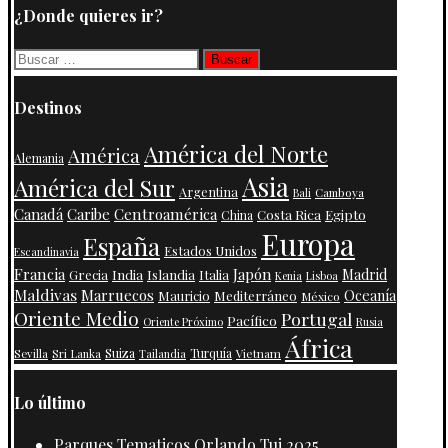
¿Donde quieres ir?
Buscar:
Destinos
América del Norte
América
Alemania
Asia
América del Sur
Argentina
Camboya
Bali
Centroamérica
Canadá
Caribe
Costa Rica
Egipto
China
Europa
España
Estados Unidos
Escandinavia
Francia
Japón
India
Islandia
Madrid
Grecia
Italia
Kenia
Lisboa
Maldivas
Marruecos
Oceanía
Mauricio
Mediterráneo
México
Oriente Medio
Portugal
Pacífico
Oriente Próximo
Rusia
África
Suiza
Turquía
Vietnam
Sevilla
Sri Lanka
Tailandia
Lo último
Parques Tematicos Orlando Tui 2025