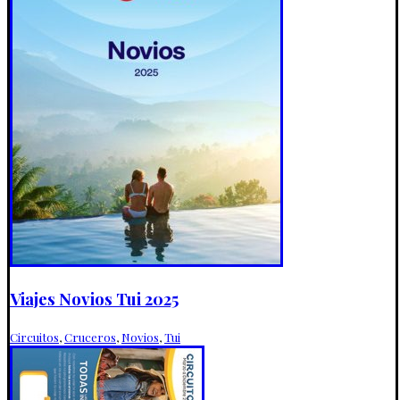
Viajes Novios Tui 2025
Circuitos
,
Cruceros
,
Novios
,
Tui