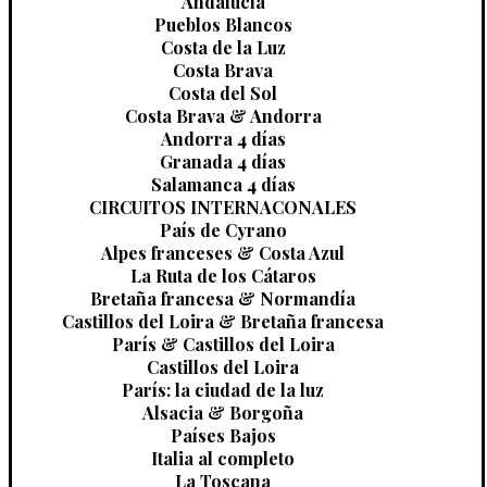
Andalucía
Pueblos Blancos
Costa de la Luz
Costa Brava
Costa del Sol
Costa Brava & Andorra
Andorra 4 días
Granada 4 días
Salamanca 4 días
CIRCUITOS INTERNACONALES
País de Cyrano
Alpes franceses & Costa Azul
La Ruta de los Cátaros
Bretaña francesa & Normandía
Castillos del Loira & Bretaña francesa
París & Castillos del Loira
Castillos del Loira
París: la ciudad de la luz
Alsacia & Borgoña
Países Bajos
Italia al completo
La Toscana