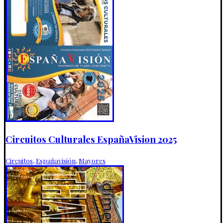
Circuitos Culturales EspañaVision 2025
Circuitos
,
Españavisión
,
Mayores