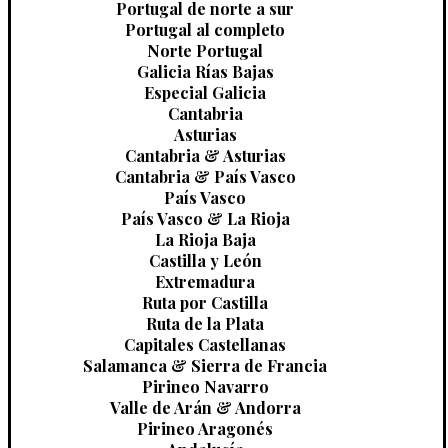
Portugal de norte a sur
Portugal al completo
Norte Portugal
Galicia Rías Bajas
Especial Galicia
Cantabria
Asturias
Cantabria & Asturias
Cantabria & País Vasco
País Vasco
País Vasco & La Rioja
La Rioja Baja
Castilla y León
Extremadura
Ruta por Castilla
Ruta de la Plata
Capitales Castellanas
Salamanca & Sierra de Francia
Pirineo Navarro
Valle de Arán & Andorra
Pirineo Aragonés